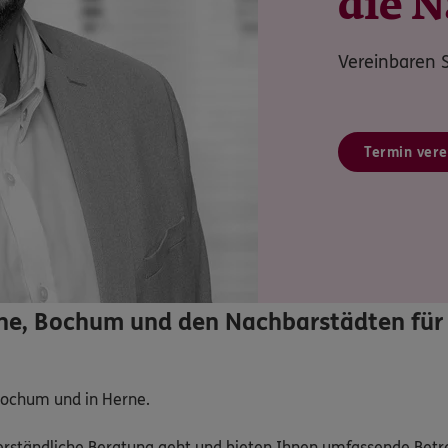
die 
Vereinbaren S
Termin vere
ne, Bochum und den Nachbarstädten für 
Bochum und in Herne. 

 verständliche Beratung geht und bieten Ihnen umfassende Bet