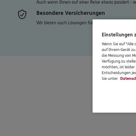
Auch wenn Ihnen auf einer Reise etwas passiert - wir
Besondere Versicherungen
Wir bieten auch Lösungen für besondere Produktzw
Einstellungen
Wenn Sie auf "Alle 
auf Ihrem Gerät zu
die Messung von Ma
Verfügung zu stelle
möchten, ist leide
Entscheidungen jed
Sie unter
Datensc
Stand