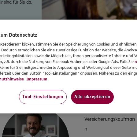
 sind für Sie da.
eige an.
 zum Datenschutz
akzeptieren" klicken, stimmen Sie der Speicherung von Cookies und ähnlichen
. Dadurch ermöglichen Sie eine zuverlässige Funktion der Website, die Analy
rketingaktivitäten sowie die Möglichkeit, Ihnen personalisierte Inhalte und
Video
n, z.B. durch die Nutzung von Facebook Audiences oder Google Ads. Falls Sie
n
r keine für Sie maßgeschneiderte Anpassung und Werbung auf dieser Seite mö
erzeit über den Button "Tool-Einstellungen" anpassen. Näheres zu den einge
IN UND UM HERNE FÜR SIE DA
hutzhinweise
Impressum
ort
ERGO Versicherung Herne - Stefan St
Tool-Einstellungen
Alle akzeptieren
Stefan
Steinert
Versicherungskaufman
n