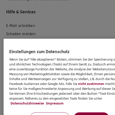
Hilfe & Services
E-Mail schreiben
Schaden melden
Erstkontaktinformationen
EU-Offenlegungsvereinbarung
Einstellungen zum Datenschutz
Datenverarbeitung
Wenn Sie auf "Alle akzeptieren" klicken, stimmen Sie der Speicherung 
und ähnlichen Technologien (Tools) auf Ihrem Gerät zu. Dadurch ermö
eine zuverlässige Funktion der Website, die Analyse der Websitenutzun
Das könnte Sie auch interessieren
Messung von Marketingaktivitäten sowie die Möglichkeit, Ihnen persona
Inhalte und Werbeanzeigen zur Verfügung zu stellen, z.B. durch die N
Facebook Audiences oder Google Ads. Falls Sie
nicht zustimmen
möchten
Unsere Agentur
keine für Sie maßgeschneiderte Anpassung und Werbung auf dieser Se
Referenzen
Sie können Ihre Entscheidungen jederzeit über den Button "Tool-Eins
anpassen. Näheres zu den eingesetzten Tools finden Sie unter
Standorte
Datenschutzhinweise
Impressum
Sponsoring