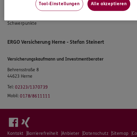
Tool-Einstellungen
Alle akzeptieren
Kooperationspartner
Teampartner
Schwerpunkte
ERGO Versicherung Herne - Stefan Steinert
Versicherungskaufmann und Investmentberater
Behrensstraße 8
44623 Herne
Tel:
02323/1370739
Mobil:
0178/8611111
Kontakt
Barrierefreiheit
Anbieter
Datenschutz
Sitemap
Co