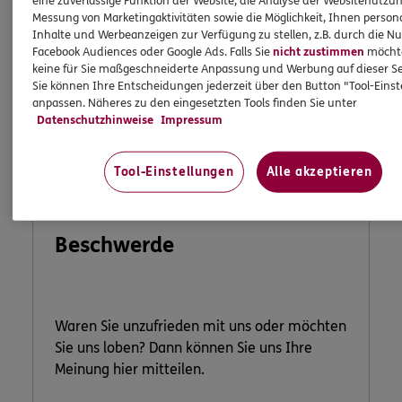
eine zuverlässige Funktion der Website, die Analyse der Websitenutzun
Messung von Marketingaktivitäten sowie die Möglichkeit, Ihnen persona
Inhalte und Werbeanzeigen zur Verfügung zu stellen, z.B. durch die N
Facebook Audiences oder Google Ads. Falls Sie
nicht zustimmen
möchten
keine für Sie maßgeschneiderte Anpassung und Werbung auf dieser Se
Sie können Ihre Entscheidungen jederzeit über den Button "Tool-Eins
anpassen. Näheres zu den eingesetzten Tools finden Sie unter
Datenschutzhinweise
Impressum
Tool-Einstellungen
Alle akzeptieren
Lob und
Beschwerde
Waren Sie unzufrieden mit uns oder möchten
Sie uns loben? Dann können Sie uns Ihre
Meinung hier mitteilen.