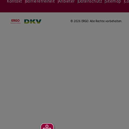
Kontakt
Barrierefreiheit
Anbieter
Datenschutz
Sitemap
Co
©
2026 ERGO. Alle Rechte vorbehalten.