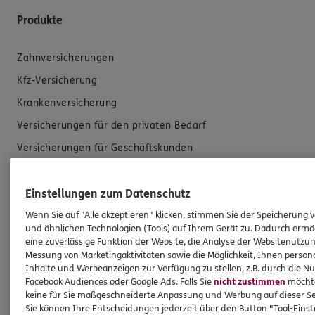
Produkte
Zahnversicherungen
Kfz-Versicherung
Krankenversicherung
Versicherungen für den privaten Bedarf
Versicherungen für Geschäftskunden
Hilfe & Services
Einstellungen zum Datenschutz
Wenn Sie auf "Alle akzeptieren" klicken, stimmen Sie der Speicherung 
E-Mail schreiben
und ähnlichen Technologien (Tools) auf Ihrem Gerät zu. Dadurch ermö
eine zuverlässige Funktion der Website, die Analyse der Websitenutzun
Schaden melden
Messung von Marketingaktivitäten sowie die Möglichkeit, Ihnen persona
Erstkontaktinformationen
Inhalte und Werbeanzeigen zur Verfügung zu stellen, z.B. durch die N
Facebook Audiences oder Google Ads. Falls Sie
nicht zustimmen
möchten
EU-Offenlegungsvereinbarung
keine für Sie maßgeschneiderte Anpassung und Werbung auf dieser Se
Sie können Ihre Entscheidungen jederzeit über den Button "Tool-Eins
Datenverarbeitung