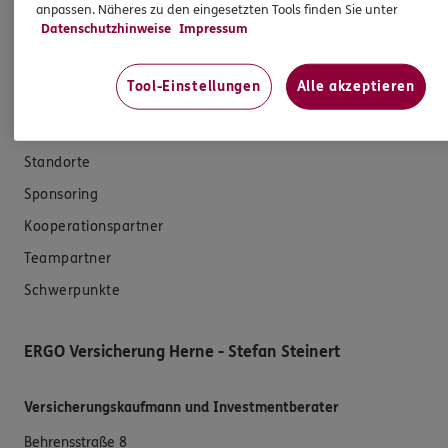
anpassen. Näheres zu den eingesetzten Tools finden Sie unter
Datenschutzhinweise
Impressum
Das könnte Sie auch interessieren
Tool-Einstellungen
Alle akzeptieren
Unsere Agentur
Referenzen
Standorte
Sponsoring
Kooperationspartner
Teampartner
Schwerpunkte
ERGO Versicherung Herne - Stefan Steinert
Versicherungskaufmann und Investmentberater
Behrensstraße 8