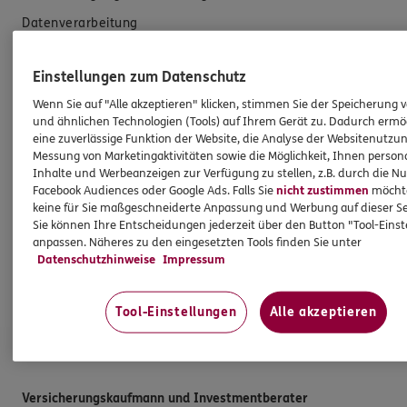
Datenverarbeitung
Das könnte Sie auch interessieren
Einstellungen zum Datenschutz
Wenn Sie auf "Alle akzeptieren" klicken, stimmen Sie der Speicherung 
Unsere Agentur
und ähnlichen Technologien (Tools) auf Ihrem Gerät zu. Dadurch ermö
eine zuverlässige Funktion der Website, die Analyse der Websitenutzun
Referenzen
Messung von Marketingaktivitäten sowie die Möglichkeit, Ihnen persona
Inhalte und Werbeanzeigen zur Verfügung zu stellen, z.B. durch die N
Standorte
Facebook Audiences oder Google Ads. Falls Sie
nicht zustimmen
möchten
Sponsoring
keine für Sie maßgeschneiderte Anpassung und Werbung auf dieser Se
Sie können Ihre Entscheidungen jederzeit über den Button "Tool-Eins
Kooperationspartner
anpassen. Näheres zu den eingesetzten Tools finden Sie unter
Datenschutzhinweise
Impressum
Teampartner
Schwerpunkte
Tool-Einstellungen
Alle akzeptieren
ERGO Versicherung Herne - Stefan Steinert
Versicherungskaufmann und Investmentberater